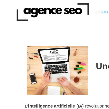
LES B
Un
L’
intelligence artificielle
(
IA
) révolu
tionn