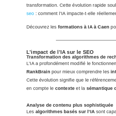
transformation
. Cette évolution rap
ide sou
seo
: comment
l’IA impacte-t-elle réellem
Découvrez les
formations à IA à Caen
pou
L'impact de l'IA sur le SEO
Transformation des algorithmes de rec
L’IA a profondément modifié le fonctionne
RankBrain
pour mieux comprendre les
in
Cette évolution signifie que le référencemen
en compte le
contexte
et la
sémantique 
Analyse de contenu plus sophistiquée
Les
algorithmes basés sur l’IA
sont capa