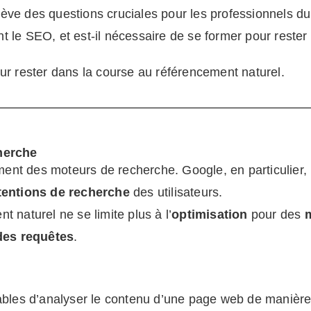
lève des
questions cruc
iales pour les profess
ionnels d
ent le SEO
, et est-il nécessaire de se
former pour r
ester
r rester dans la course au référencement naturel.
herche
ment des moteurs de recherche. Google, en particulier,
tentions de recherche
des utilisateurs.
t naturel ne se limite plus à l’
optimisation
pour des
des requêtes
.
bles d’analyser le contenu d’une page web de manièr