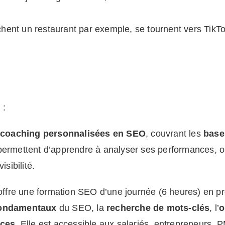
chent un restaurant par exemple, se tournent vers TikT
n
:
coaching personnalisées en SEO
, couvrant les
base
permettent d’apprendre à analyser ses performances, o
isibilité
.
ffre une formation SEO d’une journée (6 heures) en p
ondamentaux
du SEO, la
recherche de mots-clés
, l’
o
nces
. Elle est accessible aux salariés, entrepreneurs,